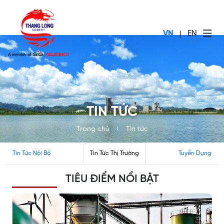
VN
|
EN
TIN TỨC
Trang chủ
Tin tức
Tin Tức Nội Bộ
Tin Tức Thị Trường
Tuyển Dụng
TIÊU ĐIỂM NỔI BẬT