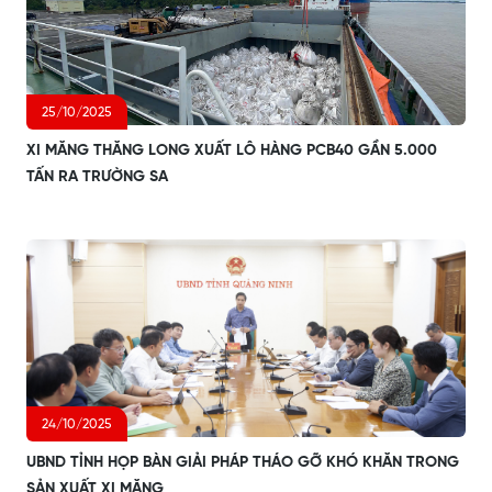
25/10/2025
XI MĂNG THĂNG LONG XUẤT LÔ HÀNG PCB40 GẦN 5.000
TẤN RA TRƯỜNG SA
24/10/2025
UBND TỈNH HỌP BÀN GIẢI PHÁP THÁO GỠ KHÓ KHĂN TRONG
SẢN XUẤT XI MĂNG