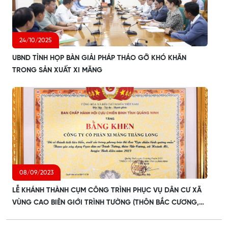
24/10/2025
UBND TỈNH HỌP BÀN GIẢI PHÁP THÁO GỠ KHÓ KHĂN
TRONG SẢN XUẤT XI MĂNG
08/09/2023
LỄ KHÁNH THÀNH CỤM CÔNG TRÌNH PHỤC VỤ DÂN CƯ XÃ
VÙNG CAO BIÊN GIỚI TRÌNH TƯỜNG (THÔN BẮC CƯƠNG,
XÃ HOÀNH MÔ, HUYỆN BÌNH LIÊU, TỈNH QUẢNG NINH)