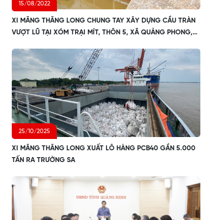
15/08/2022
XI MĂNG THĂNG LONG CHUNG TAY XÂY DỰNG CẦU TRÀN
VƯỢT LŨ TẠI XÓM TRẠI MÍT, THÔN 5, XÃ QUẢNG PHONG,
HUYỆN HẢI HÀ, TỈNH QUẢNG NINH ĐỂ HỖ TRỢ ĐỒNG BÀO
DÂN TỘC GIAO
25/10/2025
XI MĂNG THĂNG LONG XUẤT LÔ HÀNG PCB40 GẦN 5.000
TẤN RA TRƯỜNG SA