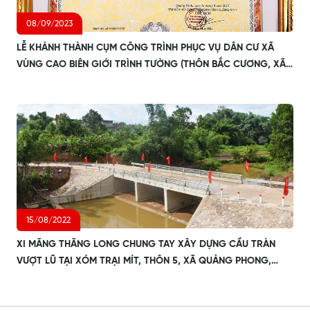
08/09/2023
LỄ KHÁNH THÀNH CỤM CÔNG TRÌNH PHỤC VỤ DÂN CƯ XÃ
VÙNG CAO BIÊN GIỚI TRÌNH TƯỜNG (THÔN BẮC CƯƠNG, XÃ
HOÀNH MÔ, HUYỆN BÌNH LIÊU, TỈNH QUẢNG NINH)
15/08/2022
XI MĂNG THĂNG LONG CHUNG TAY XÂY DỰNG CẦU TRÀN
VƯỢT LŨ TẠI XÓM TRẠI MÍT, THÔN 5, XÃ QUẢNG PHONG,
HUYỆN HẢI HÀ, TỈNH QUẢNG NINH ĐỂ HỖ TRỢ ĐỒNG BÀO
DÂN TỘC GIAO