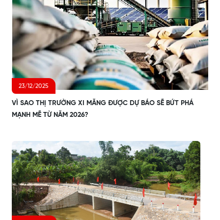
23/12/2025
VÌ SAO THỊ TRƯỜNG XI MĂNG ĐƯỢC DỰ BÁO SẼ BỨT PHÁ
MẠNH MẼ TỪ NĂM 2026?