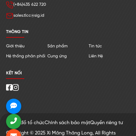
(+84)435 622 720
sales.tlcc@sig.id
THÔNG TIN
Giới thiệu
Sản phẩm
Tin tức
Hệ thống phân phối
Cung ứng
Liên Hệ
KẾT NỐI
Sơ đồ tổ chức
Chính sách bảo mật
Quyền riêng tư
Copyright © 2025 Xi Măng Thăng Long, All Rights