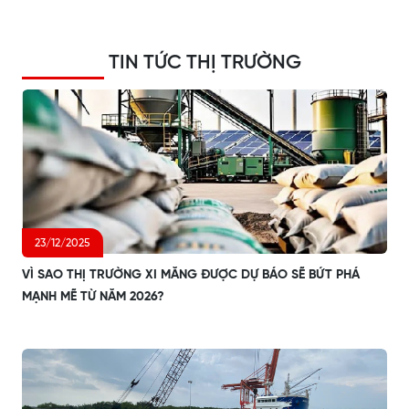
TIN TỨC THỊ TRƯỜNG
23/12/2025
VÌ SAO THỊ TRƯỜNG XI MĂNG ĐƯỢC DỰ BÁO SẼ BỨT PHÁ
MẠNH MẼ TỪ NĂM 2026?