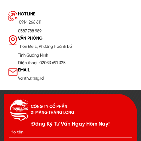
HOTLINE
0914 266 611
0387 788 989
VĂN PHÒNG
Thôn Đè E, Phường Hoành Bồ
Tỉnh Quảng Ninh
Điện thoại: 02033 691 325
EMAIL
Vanthu@sig.id
CÔNG TY CỔ PHẦN
XI MĂNG THĂNG LONG
Đăng Ký Tư Vấn Ngay Hôm Nay!