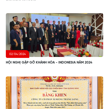
02/04/2024
HỘI NGHỊ GẶP GỠ KHÁNH HÒA - INDONESIA NĂM 2024