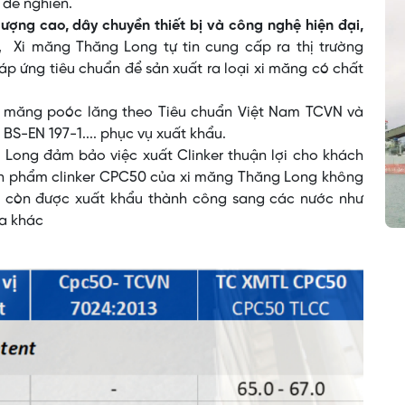
, dễ nghiền.
lượng cao, dây chuyền thiết bị và công nghệ hiện đại,
 Xi măng Thăng Long tự tin cung cấp ra thị trường
p ứng tiêu chuẩn để sản xuất ra loại xi măng có chất
xi măng poóc lăng theo Tiêu chuẩn Việt Nam TCVN và
BS-EN 197-1.... phục vụ xuất khẩu.
 Long đảm bảo việc xuất Clinker thuận lợi cho khách
n phẩm clinker CPC50 của xi măng Thăng Long không
ớc còn được xuất khẩu thành công sang các nước như
ia khác