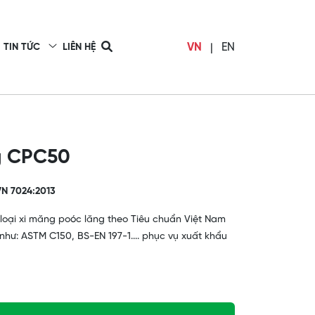
VN
|
EN
TIN TỨC
LIÊN HỆ
g CPC50
N 7024:2013
 loại xi măng poóc lăng theo Tiêu chuẩn Việt Nam
như: ASTM C150, BS-EN 197-1.... phục vụ xuất khẩu