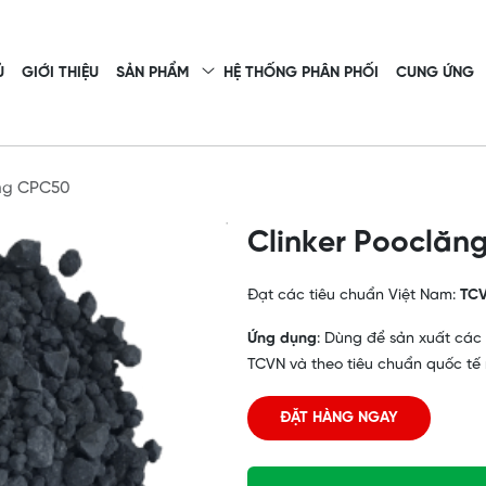
Ủ
GIỚI THIỆU
SẢN PHẨM
HỆ THỐNG PHÂN PHỐI
CUNG ỨNG
ăng CPC50
Clinker Pooclăn
Đạt các tiêu chuẩn Việt Nam:
TCV
Ứng dụng
: Dùng để sản xuất các
TCVN và theo tiêu chuẩn quốc tế 
ĐẶT HÀNG NGAY