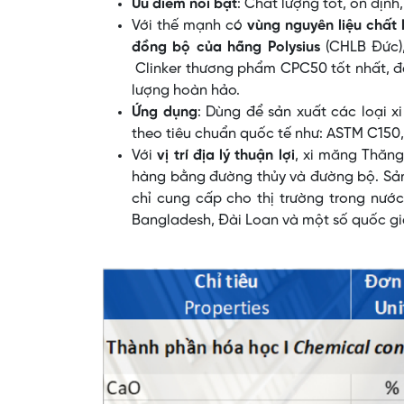
Ưu điểm nổi bật
: Chất lượng tốt, ổn định
Với thế mạnh có
vùng nguyên liệu chất 
đồng bộ của hãng Polysius
(CHLB Đức),
Clinker thương phẩm CPC50 tốt nhất, đá
lượng hoàn hảo.
Ứng dụng
: Dùng để sản xuất các loại 
theo tiêu chuẩn quốc tế như: ASTM C150, 
Với
vị trí địa lý thuận lợi
, xi măng Thăng
hàng bằng đường thủy và đường bộ. Sả
chỉ cung cấp cho thị trường trong nư
Bangladesh, Đài Loan và một số quốc g