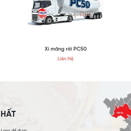
Xi măng rời PC50
Liên Hệ
NHẤT
g Long để được