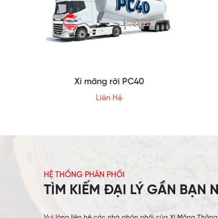
Xi măng rời PC40
Liên Hệ
HỆ THỐNG PHÂN PHỐI
TÌM KIẾM ĐẠI LÝ GẦN BẠN 
Vui lòng liên hệ các nhà phân phối của Xi Măng Thăn